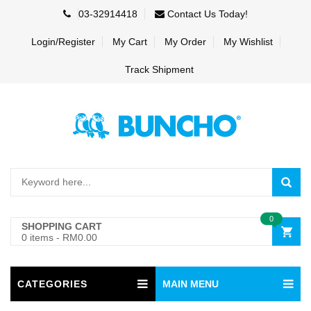
03-32914418
Contact Us Today!
Login/Register
My Cart
My Order
My Wishlist
Track Shipment
0
SHOPPING CART
0 items
-
RM0.00
CATEGORIES
MAIN MENU