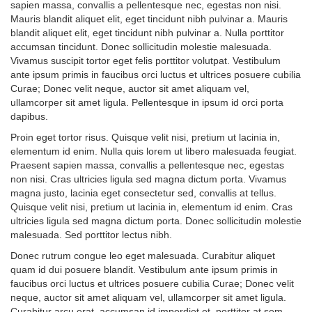
sapien massa, convallis a pellentesque nec, egestas non nisi.
Mauris blandit aliquet elit, eget tincidunt nibh pulvinar a. Mauris
blandit aliquet elit, eget tincidunt nibh pulvinar a. Nulla porttitor
accumsan tincidunt. Donec sollicitudin molestie malesuada.
Vivamus suscipit tortor eget felis porttitor volutpat. Vestibulum
ante ipsum primis in faucibus orci luctus et ultrices posuere cubilia
Curae; Donec velit neque, auctor sit amet aliquam vel,
ullamcorper sit amet ligula. Pellentesque in ipsum id orci porta
dapibus.
Proin eget tortor risus. Quisque velit nisi, pretium ut lacinia in,
elementum id enim. Nulla quis lorem ut libero malesuada feugiat.
Praesent sapien massa, convallis a pellentesque nec, egestas
non nisi. Cras ultricies ligula sed magna dictum porta. Vivamus
magna justo, lacinia eget consectetur sed, convallis at tellus.
Quisque velit nisi, pretium ut lacinia in, elementum id enim. Cras
ultricies ligula sed magna dictum porta. Donec sollicitudin molestie
malesuada. Sed porttitor lectus nibh.
Donec rutrum congue leo eget malesuada. Curabitur aliquet
quam id dui posuere blandit. Vestibulum ante ipsum primis in
faucibus orci luctus et ultrices posuere cubilia Curae; Donec velit
neque, auctor sit amet aliquam vel, ullamcorper sit amet ligula.
Curabitur arcu erat, accumsan id imperdiet et, porttitor at sem.